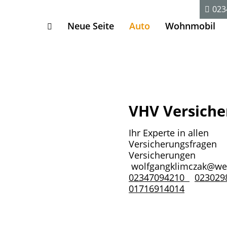
023
Neue Seite
Auto
Wohnmobil
VHV Versich
Ihr Experte in allen
Versicherungsfragen 
Versicherun
wolfgangklimczak@we
02347094210
023029
01716914014