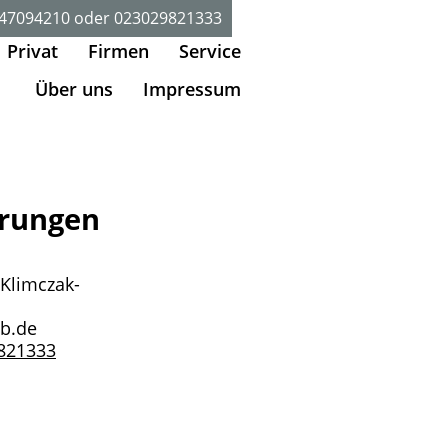
47094210
oder
023029821333
Privat
Firmen
Service
Über uns
Impressum
erungen
Klimczak-
gen
b.de
821333