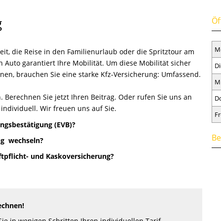
g
Öf
M
it, die Reise in den Familienurlaub oder die Spritztour am
Auto garantiert Ihre Mobilität. Um diese Mobilität sicher
Di
nen, brauchen Sie eine starke Kfz-Versicherung: Umfassend.
M
 Berechnen Sie jetzt Ihren Beitrag. Oder rufen Sie uns an
D
individuell. Wir freuen uns auf Sie.
Fr
ungsbestätigung (EVB)?
Be
ng wechseln?
ftpflicht- und Kaskoversicherung?
echnen!
ie in wenigen Schritten Ihren individuellen Tarif